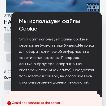
SINGLE
Мы используем файлы
НАБУХАЮСЬ ТОБОЙ
Cookie
TUSHKAN
Этот сайт использует файлы cookie и
сервисы веб-аналитики Яндекс.Метрика
Поделиться
для сбора технической информации о
посетителях (включая IP-адреса,
данные о браузере, операционной
системе и страницах сайта). Продолжая
©
2026
raveon.net
пользоваться сайтом, вы соглашаетесь
Комментарии
(
0
)
с использованием данных технологий.
Принимаю