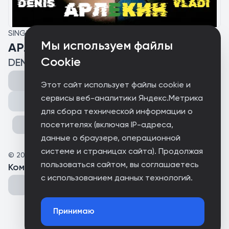
SINGLE
Мы используем файлы
АРЛЕКИН
Cookie
DENIS VLADI
Этот сайт использует файлы cookie и
сервисы веб-аналитики Яндекс.Метрика
Поделиться
для сбора технической информации о
посетителях (включая IP-адреса,
данные о браузере, операционной
системе и страницах сайта). Продолжая
©
2026
DENIS VLADI
пользоваться сайтом, вы соглашаетесь
Комментарии
(
0
)
с использованием данных технологий.
Принимаю