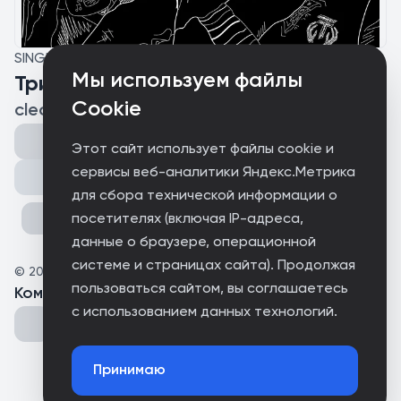
SINGLE
Мы используем файлы
Трип Длинною В Жизнь (SOS)
Cookie
cleadKiss (feat. PHLANNEL)
Этот сайт использует файлы cookie и
сервисы веб-аналитики Яндекс.Метрика
Поделиться
для сбора технической информации о
посетителях (включая IP-адреса,
данные о браузере, операционной
системе и страницах сайта). Продолжая
©
2026
cleadKiss
пользоваться сайтом, вы соглашаетесь
Комментарии
(
0
)
с использованием данных технологий.
Принимаю