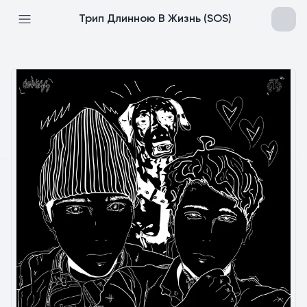
Трип Длинною В Жизнь (SOS)