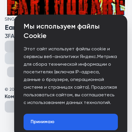
SINGLE
Мы используем файлы
Earthquake
Cookie
3FACEDEAD
Этот сайт использует файлы cookie и
сервисы веб-аналитики Яндекс.Метрика
Поделиться
для сбора технической информации о
посетителях (включая IP-адреса,
данные о браузере, операционной
системе и страницах сайта). Продолжая
©
2026
Parental Advisory
пользоваться сайтом, вы соглашаетесь
Комментарии
(
0
)
с использованием данных технологий.
Принимаю
Could not connect to the server.