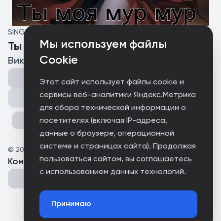
SINGLE
Мы используем файлы
Ты моя мур мур
Cookie
Виктор
Этот сайт использует файлы cookie и
сервисы веб-аналитики Яндекс.Метрика
Поделиться
для сбора технической информации о
посетителях (включая IP-адреса,
данные о браузере, операционной
системе и страницах сайта). Продолжая
©
2026
Виктор
пользоваться сайтом, вы соглашаетесь
Комментарии
(
0
)
с использованием данных технологий.
Принимаю
Could not connect to the server.