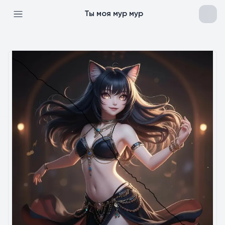
Ты моя мур мур