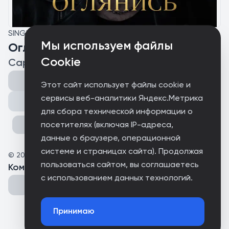
SINGLE
Мы используем файлы
Оглянись
Cookie
Саркис Папазян
Этот сайт использует файлы cookie и
сервисы веб-аналитики Яндекс.Метрика
Поделиться
для сбора технической информации о
посетителях (включая IP-адреса,
данные о браузере, операционной
системе и страницах сайта). Продолжая
©
2026
Sarkis Papazyan
пользоваться сайтом, вы соглашаетесь
Комментарии
(
0
)
с использованием данных технологий.
Принимаю