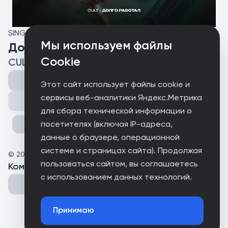
SINGLE
Мы используем файлы
Долго работал
Cookie
CULT
Этот сайт использует файлы cookie и
сервисы веб-аналитики Яндекс.Метрика
Поделиться
для сбора технической информации о
посетителях (включая IP-адреса,
данные о браузере, операционной
системе и страницах сайта). Продолжая
©
2026
X167R
пользоваться сайтом, вы соглашаетесь
Комментарии
(
0
)
с использованием данных технологий.
Принимаю