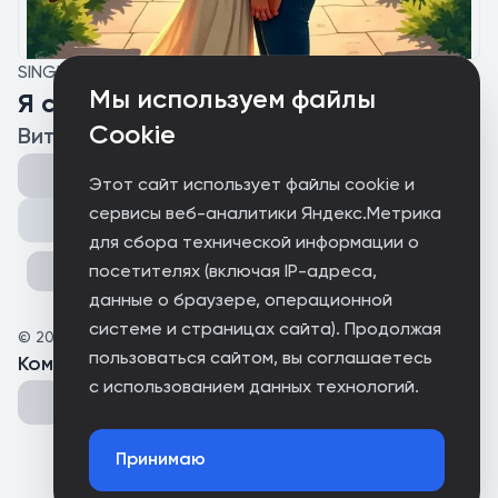
SINGLE
Мы используем файлы
Я смотрю на тебя
Cookie
Вита
Этот сайт использует файлы cookie и
сервисы веб-аналитики Яндекс.Метрика
Поделиться
для сбора технической информации о
посетителях (включая IP-адреса,
данные о браузере, операционной
системе и страницах сайта). Продолжая
©
2026
YourAnn
пользоваться сайтом, вы соглашаетесь
Комментарии
(
0
)
с использованием данных технологий.
Принимаю