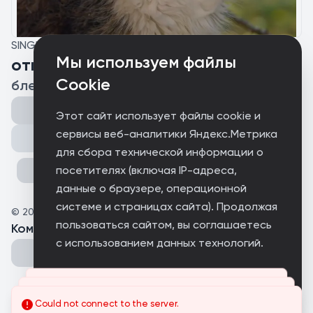
SINGLE
Мы используем файлы
отпускаю по облакам
Cookie
бледная
Этот сайт использует файлы cookie и
сервисы веб-аналитики Яндекс.Метрика
Поделиться
для сбора технической информации о
посетителях (включая IP-адреса,
данные о браузере, операционной
системе и страницах сайта). Продолжая
©
2026
AIJ Arcanum
пользоваться сайтом, вы соглашаетесь
Комментарии
(
0
)
с использованием данных технологий.
Принимаю