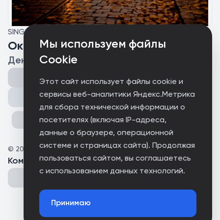
SINGLE
Мы используем файлы
Окно напротив
Cookie
Денис Боячук
Этот сайт использует файлы cookie и
сервисы веб-аналитики Яндекс.Метрика
Поделиться
для сбора технической информации о
посетителях (включая IP-адреса,
данные о браузере, операционной
системе и страницах сайта). Продолжая
©
2026
weloveemusic
пользоваться сайтом, вы соглашаетесь
Комментарии
(
0
)
с использованием данных технологий.
Принимаю