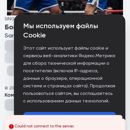
SINGLE
Мы используем файлы
Бокс
Cookie
Sanchez2005
Этот сайт использует файлы cookie и
сервисы веб-аналитики Яндекс.Метрика
Поделиться
для сбора технической информации о
посетителях (включая IP-адреса,
данные о браузере, операционной
системе и страницах сайта). Продолжая
©
2026
mitya006
пользоваться сайтом, вы соглашаетесь
Комментарии
(
0
)
с использованием данных технологий.
Принимаю
Could not connect to the server.