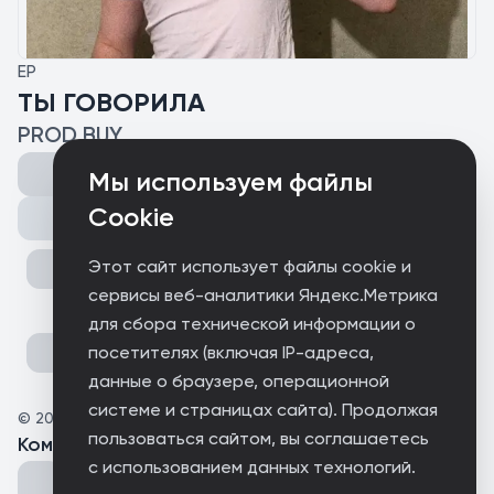
EP
ТЫ ГОВОРИЛА
PROD BUY
Мы используем файлы
Cookie
Поделиться
Этот сайт использует файлы cookie и
сервисы веб-аналитики Яндекс.Метрика
для сбора технической информации о
посетителях (включая IP-адреса,
данные о браузере, операционной
системе и страницах сайта). Продолжая
©
2026
PROD BUY
пользоваться сайтом, вы соглашаетесь
Комментарии
(
0
)
с использованием данных технологий.