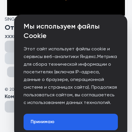
SINGLE
Мы используем файлы
Отвернись
Cookie
xxxrutina, Bezboj, fulingable
Этот сайт использует файлы cookie и
сервисы веб-аналитики Яндекс.Метрика
Поделиться
для сбора технической информации о
посетителях (включая IP-адреса,
данные о браузере, операционной
системе и страницах сайта). Продолжая
©
2026
Культ Sound
пользоваться сайтом, вы соглашаетесь
Комментарии
(
0
)
с использованием данных технологий.
Принимаю