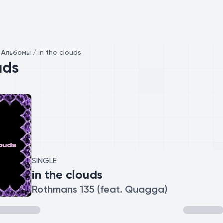
/
Альбомы / in the clouds
uds
SINGLE
in the clouds
Rothmans 135 (feat. Quagga)