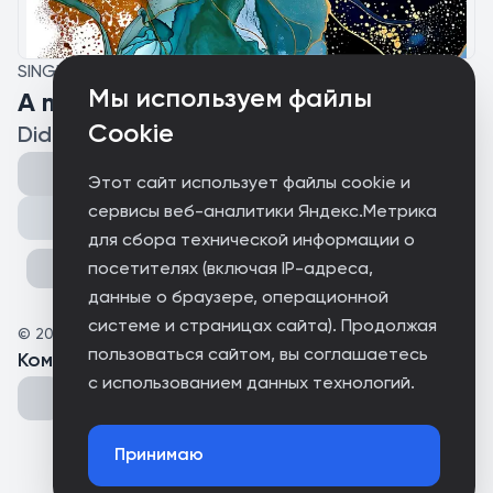
SINGLE
Мы используем файлы
A moment in time
Cookie
Didn't Select
Этот сайт использует файлы cookie и
сервисы веб-аналитики Яндекс.Метрика
Поделиться
для сбора технической информации о
посетителях (включая IP-адреса,
данные о браузере, операционной
системе и страницах сайта). Продолжая
©
2025
Symbiosis
пользоваться сайтом, вы соглашаетесь
Комментарии
(
0
)
с использованием данных технологий.
Принимаю