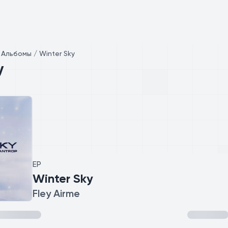
/
Альбомы / Winter Sky
y
EP
Winter Sky
Fley Airme