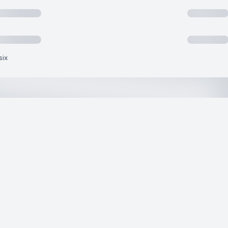
six
)