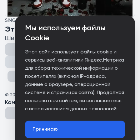
SINGLE
Мы используем файлы
Этого мало
Cookie
Шибаев, Соната
Этот сайт использует файлы cookie и
сервисы веб-аналитики Яндекс.Метрика
Поделиться
для сбора технической информации о
посетителях (включая IP-адреса,
данные о браузере, операционной
системе и страницах сайта). Продолжая
©
2026
Шибаев
пользоваться сайтом, вы соглашаетесь
Комментарии
(
0
)
с использованием данных технологий.
Принимаю