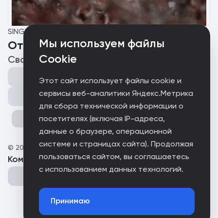
SINGLE
Мы используем файлы
От юности моей
Cookie
Свобода Важнее Моды
Этот сайт использует файлы cookie и
сервисы веб-аналитики Яндекс.Метрика
Поделиться
для сбора технической информации о
посетителях (включая IP-адреса,
данные о браузере, операционной
системе и страницах сайта). Продолжая
©
2025
Свобода Важнее Моды
пользоваться сайтом, вы соглашаетесь
Комментарии
(
0
)
с использованием данных технологий.
Принимаю