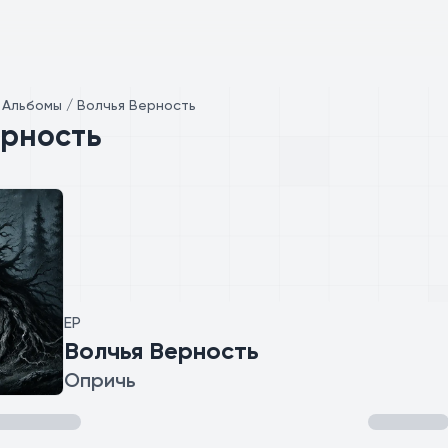
/
Альбомы / Волчья Верность
ерность
EP
Волчья Верность
Опричь