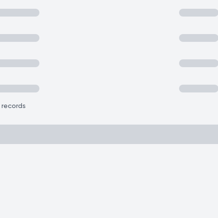
r records
)