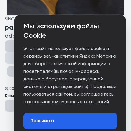
SINGLE
Мы используем файлы
pain
Cookie
ddp5 (feat. dany2n)
Этот сайт использует файлы cookie и
сервисы веб-аналитики Яндекс.Метрика
Поделиться
для сбора технической информации о
посетителях (включая IP-адреса,
данные о браузере, операционной
системе и страницах сайта). Продолжая
©
2025
tewiiiiiie
пользоваться сайтом, вы соглашаетесь
Комментарии
(
0
)
с использованием данных технологий.
Принимаю
Could not connect to the server.
Could not connect to the server.