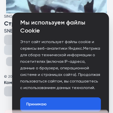
SINGLE
Мы используем файлы
Страницы взросления
Cookie
SNEV
Этот сайт использует файлы cookie и
сервисы веб-аналитики Яндекс.Метрика
Поделиться
для сбора технической информации о
посетителях (включая IP-адреса,
данные о браузере, операционной
системе и страницах сайта). Продолжая
©
2025
SNEV
пользоваться сайтом, вы соглашаетесь
Комментарии
(
0
)
с использованием данных технологий.
Принимаю
Could not connect to the server.
Could not connect to the server.