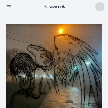
К паре губ.