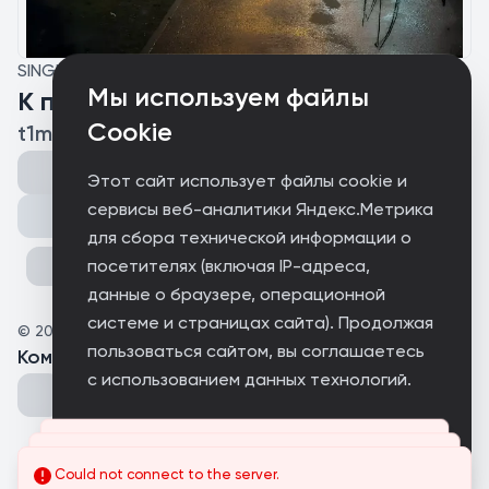
SINGLE
Мы используем файлы
К паре губ.
Cookie
t1mno., казу
Этот сайт использует файлы cookie и
сервисы веб-аналитики Яндекс.Метрика
Поделиться
для сбора технической информации о
посетителях (включая IP-адреса,
данные о браузере, операционной
системе и страницах сайта). Продолжая
©
2026
t1mno
пользоваться сайтом, вы соглашаетесь
Комментарии
(
0
)
с использованием данных технологий.
Принимаю
Could not connect to the server.