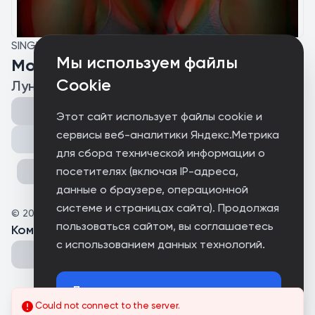
SINGLE
Мы используем файлы
Моя девочка с ПХ
Cookie
Лунная тень
Этот сайт использует файлы cookie и
сервисы веб-аналитики Яндекс.Метрика
Поделиться
для сбора технической информации о
посетителях (включая IP-адреса,
данные о браузере, операционной
системе и страницах сайта). Продолжая
©
2025
SunCool
пользоваться сайтом, вы соглашаетесь
Комментарии
(
0
)
с использованием данных технологий.
Принимаю
Could not connect to the server.