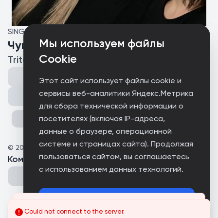
SINGLE
Мы используем файлы
Чукотский хит
Cookie
Tritonny
Этот сайт использует файлы cookie и
сервисы веб-аналитики Яндекс.Метрика
Поделиться
для сбора технической информации о
посетителях (включая IP-адреса,
данные о браузере, операционной
системе и страницах сайта). Продолжая
©
2025
Кашурникова Анастасия
пользоваться сайтом, вы соглашаетесь
Комментарии
(
0
)
с использованием данных технологий.
Принимаю
Could not connect to the server.