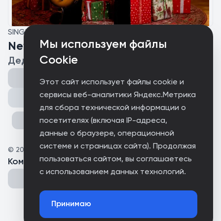
SINGLE
Мы используем файлы
New Year's rock and roll
Cookie
Дед Андрей, Sound_GF
Этот сайт использует файлы cookie и
сервисы веб-аналитики Яндекс.Метрика
Поделиться
для сбора технической информации о
посетителях (включая IP-адреса,
данные о браузере, операционной
системе и страницах сайта). Продолжая
©
2025
New Year's rock and roll
пользоваться сайтом, вы соглашаетесь
Комментарии
(
0
)
с использованием данных технологий.
Принимаю