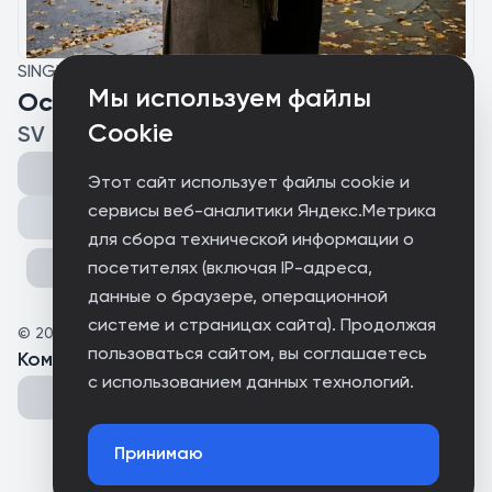
SINGLE
Мы используем файлы
Осенняя мелодия
Cookie
SV
Этот сайт использует файлы cookie и
сервисы веб-аналитики Яндекс.Метрика
Поделиться
для сбора технической информации о
посетителях (включая IP-адреса,
данные о браузере, операционной
системе и страницах сайта). Продолжая
©
2025
SV production
пользоваться сайтом, вы соглашаетесь
Комментарии
(
0
)
с использованием данных технологий.
Принимаю