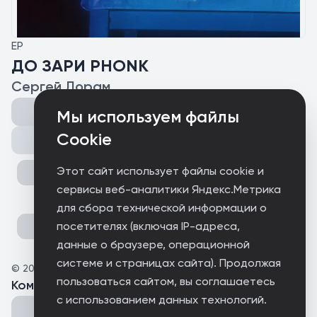
EP
ДО ЗАРИ PHONK
Сергей Лорам
Мы используем файлы
Cookie
Поделиться
Этот сайт использует файлы cookie и
сервисы веб-аналитики Яндекс.Метрика
для сбора технической информации о
посетителях (включая IP-адреса,
данные о браузере, операционной
системе и страницах сайта). Продолжая
©
2025
antiTeit
пользоваться сайтом, вы соглашаетесь
Комментарии
(
0
)
с использованием данных технологий.