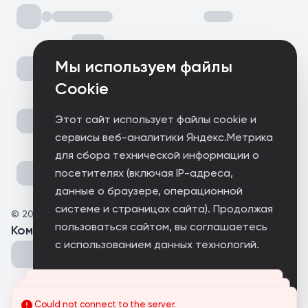
Мы используем файлы
Cookie
Этот сайт использует файлы cookie и
сервисы веб-аналитики Яндекс.Метрика
для сбора технической информации о
посетителях (включая IP-адреса,
данные о браузере, операционной
системе и страницах сайта). Продолжая
©
2025
Где живёт мечта
пользоваться сайтом, вы соглашаетесь
Комментарии
(
0
)
с использованием данных технологий.
Принимаю
Could not connect to the server.