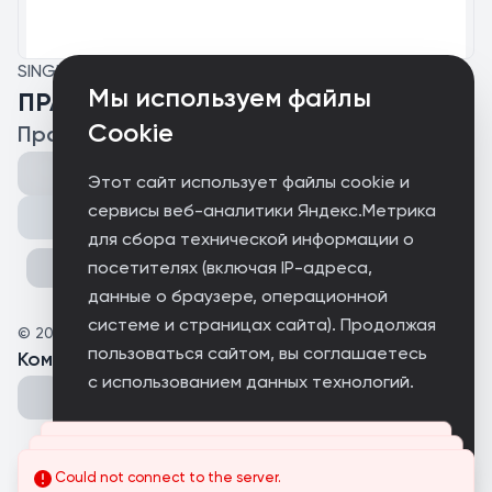
SINGLE
Мы используем файлы
ПРАВЫЙ БЕРЕГ
Cookie
Правый берег
Этот сайт использует файлы cookie и
сервисы веб-аналитики Яндекс.Метрика
Поделиться
для сбора технической информации о
посетителях (включая IP-адреса,
данные о браузере, операционной
системе и страницах сайта). Продолжая
©
2025
правый берег
пользоваться сайтом, вы соглашаетесь
Комментарии
(
0
)
с использованием данных технологий.
Принимаю
Could not connect to the server.