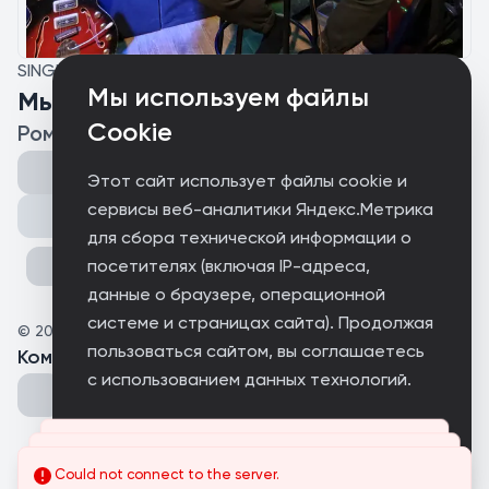
SINGLE
Мы используем файлы
Мы за родину
Cookie
Рома Risus
Этот сайт использует файлы cookie и
сервисы веб-аналитики Яндекс.Метрика
Поделиться
для сбора технической информации о
посетителях (включая IP-адреса,
данные о браузере, операционной
системе и страницах сайта). Продолжая
©
2025
Risus
пользоваться сайтом, вы соглашаетесь
Комментарии
(
0
)
с использованием данных технологий.
Принимаю