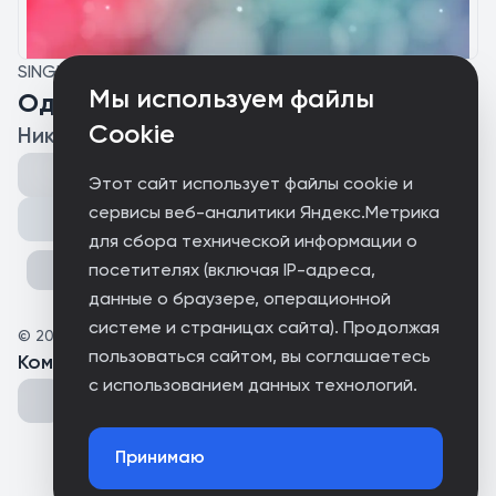
SINGLE
Мы используем файлы
Одна лишь ты
Cookie
Николай Горьковец
Этот сайт использует файлы cookie и
сервисы веб-аналитики Яндекс.Метрика
Поделиться
для сбора технической информации о
посетителях (включая IP-адреса,
данные о браузере, операционной
системе и страницах сайта). Продолжая
©
2025
nikfair
пользоваться сайтом, вы соглашаетесь
Комментарии
(
0
)
с использованием данных технологий.
Принимаю