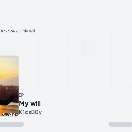
/
Альбомы / My will
EP
My will
K1dsB0y