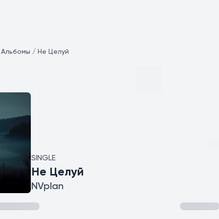
/
Альбомы / Не Целуй
SINGLE
Не Целуй
NVplan