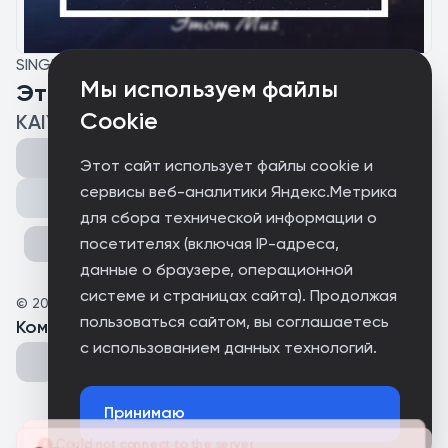
SINGLE
Мы используем файлы
Этот Миг
Cookie
KAIYA
Этот сайт использует файлы cookie и
сервисы веб-аналитики Яндекс.Метрика
Поделиться
для сбора технической информации о
посетителях (включая IP-адреса,
данные о браузере, операционной
системе и страницах сайта). Продолжая
©
2025
New Horizon Music
пользоваться сайтом, вы соглашаетесь
Комментарии
(
0
)
с использованием данных технологий.
Принимаю
Could not connect to the server.
Could not connect to the server.