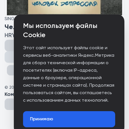
SINGLE
Мы используем файлы
Человек Депрессия
Cookie
HRYSTIT
Этот сайт использует файлы cookie и
сервисы веб-аналитики Яндекс.Метрика
Поделиться
для сбора технической информации о
посетителях (включая IP-адреса,
данные о браузере, операционной
системе и страницах сайта). Продолжая
©
2025
HRYSTIT
пользоваться сайтом, вы соглашаетесь
Комментарии
(
0
)
с использованием данных технологий.
Принимаю