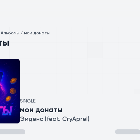
/
Альбомы / мои донаты
ты
SINGLE
мои донаты
Эмденс (feat. CryAprel)