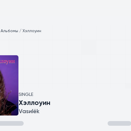
/
Альбомы / Хэллоуин
SINGLE
Хэллоуин
Vasиlёk