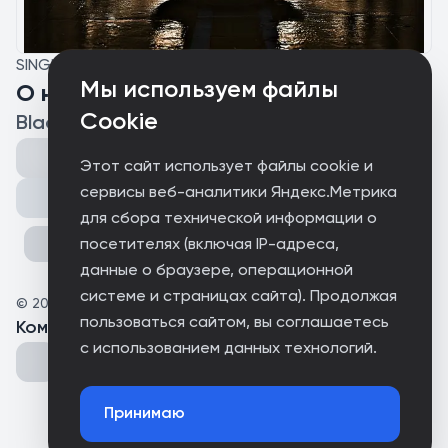
SINGLE
Мы используем файлы
О некчёмных проблемах
Cookie
Black_25
Этот сайт использует файлы cookie и
сервисы веб-аналитики Яндекс.Метрика
Поделиться
для сбора технической информации о
посетителях (включая IP-адреса,
данные о браузере, операционной
системе и страницах сайта). Продолжая
©
2025
Black_25
пользоваться сайтом, вы соглашаетесь
Комментарии
(
0
)
с использованием данных технологий.
Принимаю