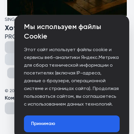
SINGLE
Мы используем файлы
Хотел бы...
Cookie
PROD BUY
Этот сайт использует файлы cookie и
сервисы веб-аналитики Яндекс.Метрика
Поделиться
для сбора технической информации о
посетителях (включая IP-адреса,
данные о браузере, операционной
системе и страницах сайта). Продолжая
©
2025
PROD BUY
пользоваться сайтом, вы соглашаетесь
Комментарии
(
0
)
с использованием данных технологий.
Принимаю