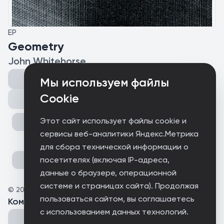
EP
Geometry
John Whitehorse
Мы используем файлы
Cookie
Поделиться
Этот сайт использует файлы cookie и
сервисы веб-аналитики Яндекс.Метрика
для сбора технической информации о
посетителях (включая IP-адреса,
данные о браузере, операционной
системе и страницах сайта). Продолжая
©
2025
John Whitehorse
пользоваться сайтом, вы соглашаетесь
Комментарии
(
0
)
с использованием данных технологий.