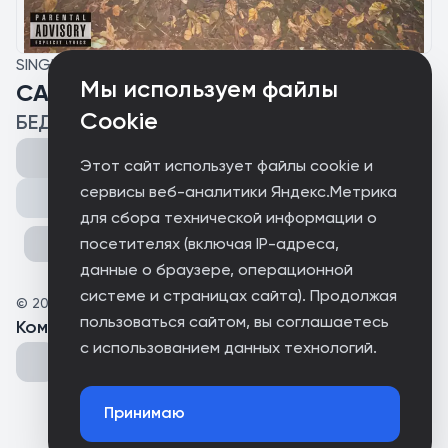
SINGLE
Мы используем файлы
САНЕЧКА
Cookie
БЕДНАЯ КАТЯ
Этот сайт использует файлы cookie и
сервисы веб-аналитики Яндекс.Метрика
Поделиться
для сбора технической информации о
посетителях (включая IP-адреса,
данные о браузере, операционной
системе и страницах сайта). Продолжая
©
2025
БЕДНАЯ КАТЯ
пользоваться сайтом, вы соглашаетесь
Комментарии
(
0
)
с использованием данных технологий.
Принимаю
Could not connect to the server.