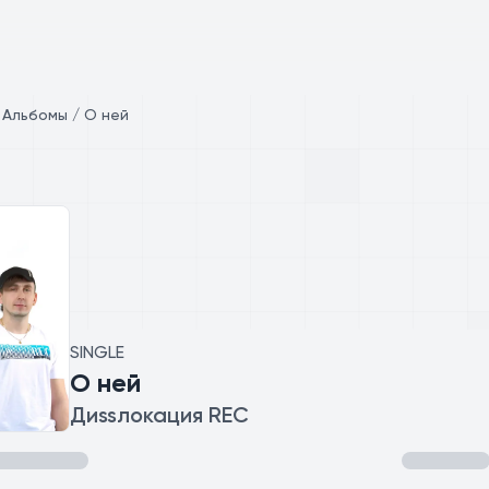
/
Альбомы / О ней
SINGLE
О ней
Диssлокация REC