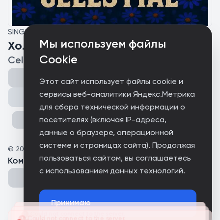
SINGLE
Мы используем файлы
Холодным утром
Cookie
Celestial
Этот сайт использует файлы cookie и
сервисы веб-аналитики Яндекс.Метрика
Поделиться
для сбора технической информации о
посетителях (включая IP-адреса,
данные о браузере, операционной
системе и страницах сайта). Продолжая
©
2025
Celestial
пользоваться сайтом, вы соглашаетесь
Комментарии
(
0
)
с использованием данных технологий.
Could not connect to the server.
Принимаю
Could not connect to the server.
Could not connect to the server.