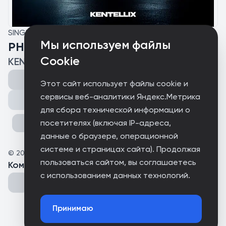
SINGLE
Мы используем файлы
PHOENIX EXTREMA
Cookie
KENTELLIX
Этот сайт использует файлы cookie и
сервисы веб-аналитики Яндекс.Метрика
Поделиться
для сбора технической информации о
посетителях (включая IP-адреса,
данные о браузере, операционной
системе и страницах сайта). Продолжая
©
2025
Inspiration Music Group
пользоваться сайтом, вы соглашаетесь
Комментарии
(
0
)
с использованием данных технологий.
Принимаю
Could not connect to the server.
Could not connect to the server.