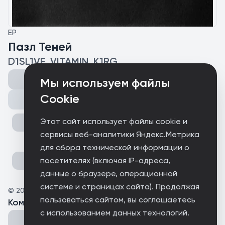
EP
Пазл Теней
D1SL1VE, VITAMIN, K1RG
Мы используем файлы
Cookie
Поделиться
Этот сайт использует файлы cookie и
сервисы веб-аналитики Яндекс.Метрика
для сбора технической информации о
посетителях (включая IP-адреса,
данные о браузере, операционной
системе и страницах сайта). Продолжая
©
2025
D1SL1VE
пользоваться сайтом, вы соглашаетесь
Комментарии
(
0
)
с использованием данных технологий.