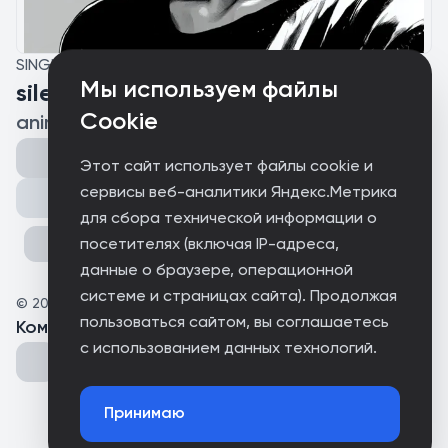
SINGLE
Мы используем файлы
silent breath
Cookie
animalxd
Этот сайт использует файлы cookie и
сервисы веб-аналитики Яндекс.Метрика
Поделиться
для сбора технической информации о
посетителях (включая IP-адреса,
данные о браузере, операционной
системе и страницах сайта). Продолжая
©
2025
animalxd
пользоваться сайтом, вы соглашаетесь
Комментарии
(
0
)
с использованием данных технологий.
Принимаю