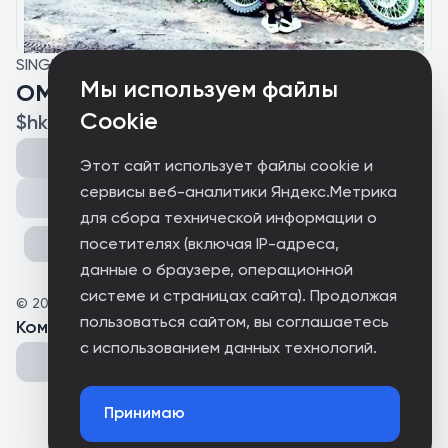
SINGLE
Мы используем файлы
OMG Hellnah
Cookie
$hkin¥v̶Æ
Этот сайт использует файлы cookie и
сервисы веб-аналитики Яндекс.Метрика
Поделиться
для сбора технической информации о
посетителях (включая IP-адреса,
данные о браузере, операционной
системе и страницах сайта). Продолжая
©
2025
$hkin¥v̶Æ
пользоваться сайтом, вы соглашаетесь
Комментарии
(
0
)
с использованием данных технологий.
Принимаю
Could not connect to the server.