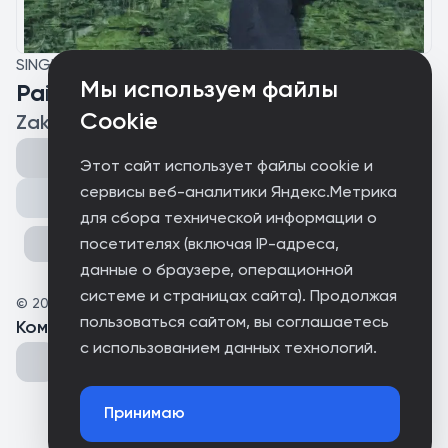
SINGLE
Мы используем файлы
Pain Seller
Cookie
ZakFrd
Этот сайт использует файлы cookie и
сервисы веб-аналитики Яндекс.Метрика
Поделиться
для сбора технической информации о
посетителях (включая IP-адреса,
данные о браузере, операционной
системе и страницах сайта). Продолжая
©
2025
ZakFrd
пользоваться сайтом, вы соглашаетесь
Комментарии
(
0
)
с использованием данных технологий.
Принимаю