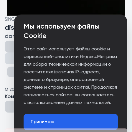
SINGLE
Мы используем файлы
discharge
Cookie
dartexx
Этот сайт использует файлы cookie и
сервисы веб-аналитики Яндекс.Метрика
Поделиться
для сбора технической информации о
посетителях (включая IP-адреса,
данные о браузере, операционной
системе и страницах сайта). Продолжая
©
2025
Рафиенко Ярослав Ильич
пользоваться сайтом, вы соглашаетесь
Комментарии
(
0
)
с использованием данных технологий.
Принимаю
Could not connect to the server.