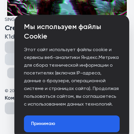
SINGLE
Мы используем файлы
Creeper
Cookie
K1dsB0y
Этот сайт использует файлы cookie и
сервисы веб-аналитики Яндекс.Метрика
Поделиться
для сбора технической информации о
посетителях (включая IP-адреса,
данные о браузере, операционной
системе и страницах сайта). Продолжая
©
2025
K1dsB0y
пользоваться сайтом, вы соглашаетесь
Комментарии
(
0
)
с использованием данных технологий.
Принимаю
Could not connect to the server.
Could not connect to the server.